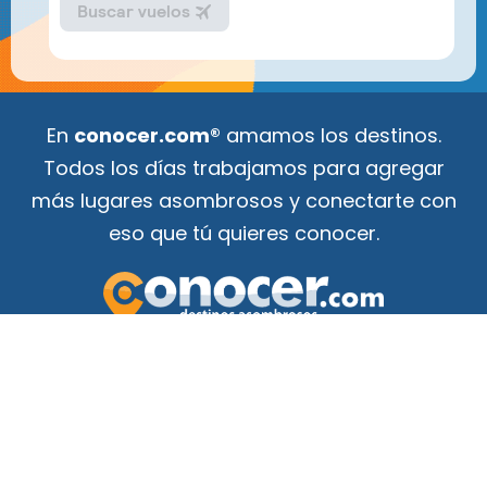
En
conocer.com®
amamos los destinos.
Todos los días trabajamos para agregar
más lugares asombrosos y conectarte con
eso que tú quieres conocer.
Tu guía de atracciones
¡para conocer el mundo!
F
Y
a
o
c
u