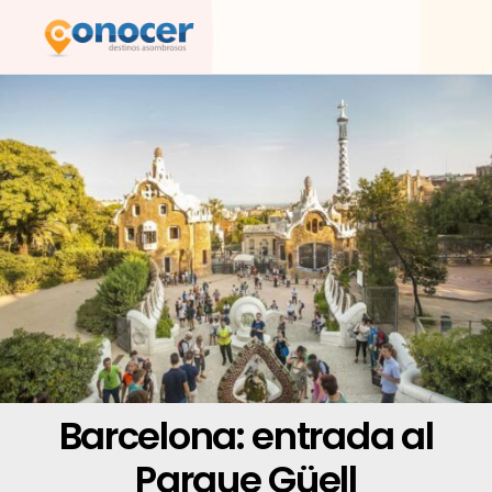
Ir
al
contenido
Barcelona: entrada al
Parque Güell