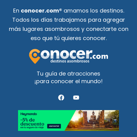
En
conocer.com®
amamos los destinos.
Todos los días trabajamos para agregar
más lugares asombrosos y conectarte con
eso que tú quieres conocer.
Tu guía de atracciones
¡para conocer el mundo!
F
Y
a
o
c
u
e
t
b
u
o
b
o
e