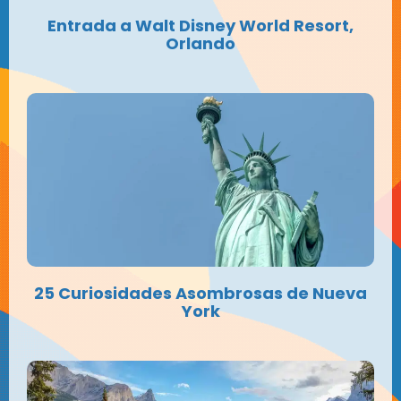
Entrada a Walt Disney World Resort,
Orlando
25 Curiosidades Asombrosas de Nueva
York