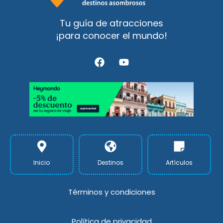
Tu guía de atracciones
¡para conocer el mundo!
F
Y
a
o
c
u
e
t
b
u
o
b
o
e
k
Inicio
Destinos
Artículos
Términos y condiciones
Política de privacidad