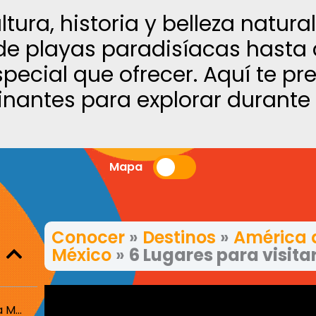
ltura, historia y belleza natural
sde playas paradisíacas hasta 
special que ofrecer. Aquí te 
nantes para explorar durante t
Mapa
Conocer
»
Destinos
»
América d
México
»
6 Lugares para visita
1. Explorando la Ciudad de México: Una Metrópolis de Fascinantes Contrastes