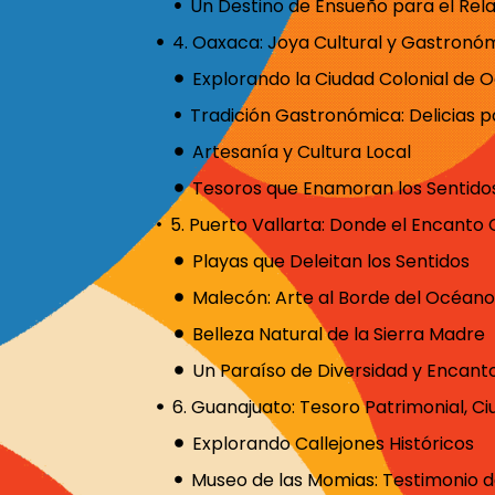
Artesanía y Cultura Local
Tesoros que Enamoran los Sentido
Playas que Deleitan los Sentidos
Malecón: Arte al Borde del Océano
Belleza Natural de la Sierra Madre
Un Paraíso de Diversidad y Encant
Explorando Callejones Históricos