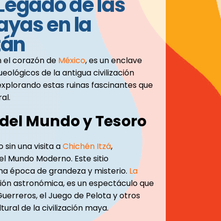
Legado de las
ayas en la
tán
en el corazón de
México
, es un enclave
ueológicos de la antigua civilización
explorando estas ruinas fascinantes que
al.
 del Mundo y Tesoro
 sin una visita a
Chichén Itzá
,
el Mundo Moderno. Este sitio
na época de grandeza y misterio.
La
ación astronómica, es un espectáculo que
 Guerreros, el Juego de Pelota y otros
tural de la civilización maya.