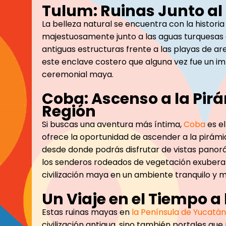
Tulum: Ruinas Junto al
La belleza natural se encuentra con la histori
majestuosamente junto a las aguas turquesas 
antiguas estructuras frente a las playas de a
este enclave costero que alguna vez fue un i
ceremonial maya.
Coba: Ascenso a la Pir
Región
Si buscas una aventura más íntima,
Coba
es el
ofrece la oportunidad de ascender a la pirámid
desde donde podrás disfrutar de vistas panorá
los senderos rodeados de vegetación exuberan
civilización maya en un ambiente tranquilo y 
Un Viaje en el Tiempo 
Estas ruinas mayas en
la Península de Yucatán
civilización antigua, sino también portales qu