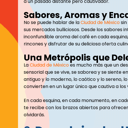
a un pasado distante pero cautivador.
Sabores, Aromas y Enc
No se puede hablar de la
Ciudad de México
sin
sus mercados bulliciosos. Desde los sabores i
inconfundible aroma del café en cada esquina, l
rincones y disfrutar de su deliciosa oferta culin
Una Metrópolis que Dele
La
Ciudad de México
es mucho más que un desti
sensorial que se vive, se saborea y se siente e
antiguo y lo moderno, lo caótico y lo sereno, l
convierten en un lugar único que cautiva a los 
En cada esquina, en cada monumento, en cada
te recibe con los brazos abiertos para ofrece
olvidarás.