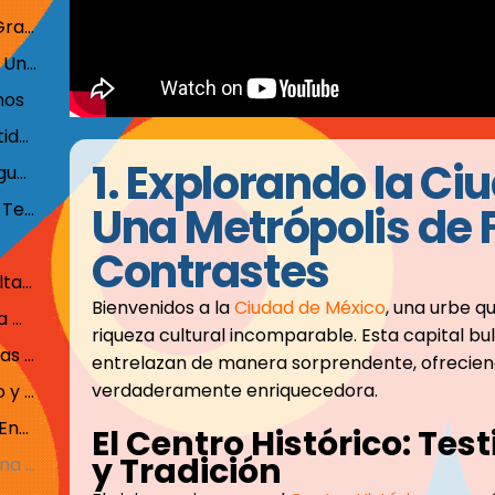
El Centro Histórico: Testimonio de Grandeza y Tradición
El Museo Nacional de Antropología: Un Viaje a la Historia Prehispánica
nos
Una Metrópolis que Deleita los Sentidos
1.
Explorando la Ci
2. Descubriendo el Legado de las Antiguas Ruinas Mayas en la Península de Yucatán
Chichén Itzá: Maravilla del Mundo y Tesoro Arqueológico
Una Metrópolis de 
Contrastes
Coba: Ascenso a la Pirámide más Alta de la Región
Bienvenidos a la
Ciudad de México
, una urbe q
Un Viaje en el Tiempo a la Grandeza Maya
riqueza cultural incomparable. Esta capital bul
3. Explorando el Paraíso en la Tierra: Las Maravillosas Playas de la Riviera Maya
entrelazan de manera sorprendente, ofreciend
verdaderamente enriquecedora.
Playa del Carmen: Encanto Costero y su Vida Nocturna
Tulum: Ruinas Antiguas y Playas de Ensueño
El Centro Histórico: Te
y Tradición
Akumal: Encuentro con la Vida Marina y los Cenotes Subterráneos