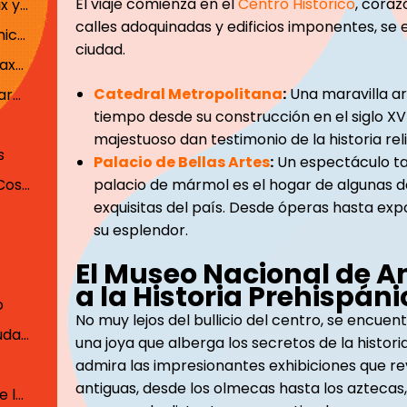
El viaje comienza en el
Centro Histórico
, coraz
Un Destino de Ensueño para el Relax y la Aventura
calles adoquinadas y edificios imponentes, se 
4. Oaxaca: Joya Cultural y Gastronómica de México
ciudad.
Explorando la Ciudad Colonial de Oaxaca
Catedral Metropolitana
:
Una maravilla ar
Tradición Gastronómica: Delicias para el Paladar
tiempo desde su construcción en el siglo XVI
majestuoso dan testimonio de la historia rel
s
Palacio de Bellas Artes
:
Un espectáculo ta
5. Puerto Vallarta: Donde el Encanto Costero y la Naturaleza se Funden en Armonía
palacio de mármol es el hogar de algunas d
exquisitas del país. Desde óperas hasta expo
su esplendor.
El Museo Nacional de An
a la Historia Prehispán
o
No muy lejos del bullicio del centro, se encuen
6. Guanajuato: Tesoro Patrimonial, Ciudad Llena de Encanto
una joya que alberga los secretos de la histor
admira las impresionantes exhibiciones que rev
antiguas, desde los olmecas hasta los aztecas
Museo de las Momias: Testimonio de la Historia