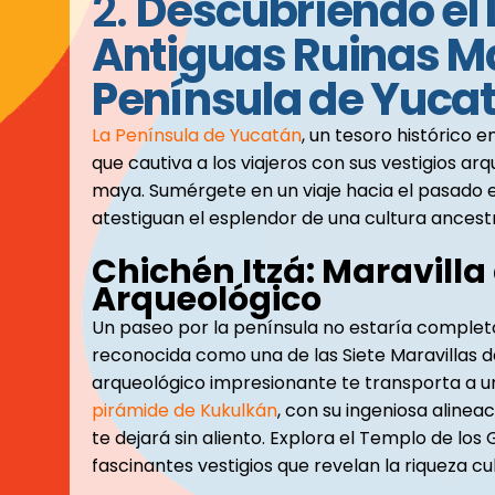
2.
Descubriendo el 
Antiguas Ruinas M
Península de Yuca
La Península de Yucatán
, un tesoro histórico 
que cautiva a los viajeros con sus vestigios arq
maya. Sumérgete en un viaje hacia el pasado 
atestiguan el esplendor de una cultura ancestr
Chichén Itzá: Maravilla
Arqueológico
Un paseo por la península no estaría completo
reconocida como una de las Siete Maravillas d
arqueológico impresionante te transporta a u
pirámide de Kukulkán
, con su ingeniosa aline
te dejará sin aliento. Explora el Templo de los
fascinantes vestigios que revelan la riqueza cul