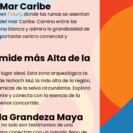
 Mar Caribe
a en
Tulum
, donde las ruinas se asientan
del mar Caribe. Camina entre las
rena blanca y admira la grandiosidad de
mportante centro comercial y
ámide más Alta de la
 lugar ideal. Esta zona arqueológica te
e Nohoch Mul, la más alta de la región,
micas de la selva circundante. Explora
te y conecta con la esencia de la
menos concurrido.
a la Grandeza Maya
no solo son testimonios de una
e nos conectan con un pasado lleno de