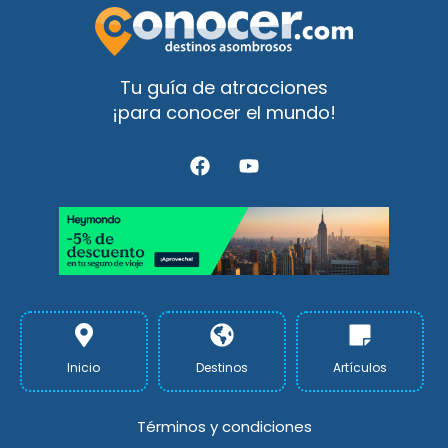
Tu guía de atracciones
¡para conocer el mundo!
F
Y
a
o
c
u
e
t
b
u
o
b
o
e
k
Inicio
Destinos
Artículos
Términos y condiciones