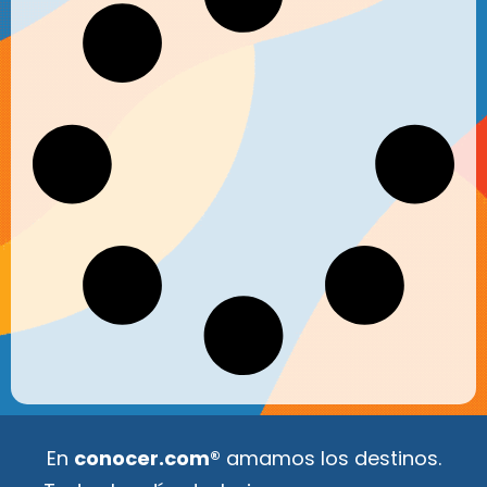
En
conocer.com®
amamos los destinos.