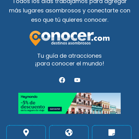
Todos los días trabajamos para agregar
más lugares asombrosos y conectarte con
eso que tú quieres conocer.
Tu guía de atracciones
¡para conocer el mundo!
F
Y
a
o
c
u
e
t
b
u
o
b
o
e
k