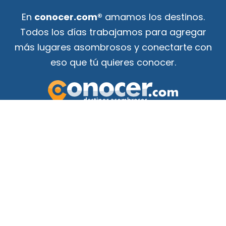
En
conocer.com®
amamos los destinos.
Todos los días trabajamos para agregar
más lugares asombrosos y conectarte con
eso que tú quieres conocer.
Tu guía de atracciones
¡para conocer el mundo!
F
Y
a
o
c
u
e
t
b
u
o
b
o
e
k