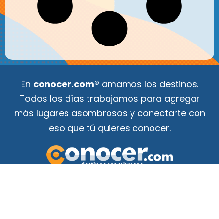
En
conocer.com®
amamos los destinos.
Todos los días trabajamos para agregar
más lugares asombrosos y conectarte con
eso que tú quieres conocer.
Tu guía de atracciones
¡para conocer el mundo!
F
Y