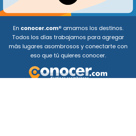
En
conocer.com®
amamos los destinos.
Todos los días trabajamos para agregar
más lugares asombrosos y conectarte con
eso que tú quieres conocer.
Tu guía de atracciones
¡para conocer el mundo!
F
Y
a
o
c
u
e
t
b
u