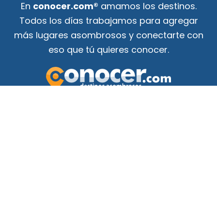
En
conocer.com®
amamos los destinos.
Todos los días trabajamos para agregar
más lugares asombrosos y conectarte con
eso que tú quieres conocer.
Tu guía de atracciones
¡para conocer el mundo!
F
Y
a
o
c
u
e
t
b
u
o
b
o
e
k