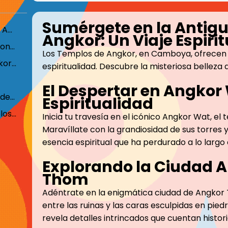
Sumérgete en la Antigu
Sumérgete en la Antigua Maravilla de Angkor: Un Viaje Espiritual
Angkor: Un Viaje Espirit
El Despertar en Angkor Wat: Un Horizonte de Espiritualidad
Los Templos de Angkor, en Camboya, ofrecen un 
Explorando la Ciudad Antigua de Angkor Thom
espiritualidad. Descubre la misteriosa belleza d
El Despertar en Angkor 
Ritualidad en Banteay Srei: El Templo de las Mujeres
Espiritualidad
Experiencia de Asombro en los Templos de Angkor
Inicia tu travesía en el icónico Angkor Wat, 
Maravíllate con la grandiosidad de sus torres 
esencia espiritual que ha perdurado a lo largo d
Explorando la Ciudad 
Thom
Adéntrate en la enigmática ciudad de Angkor 
entre las ruinas y las caras esculpidas en pie
revela detalles intrincados que cuentan histori