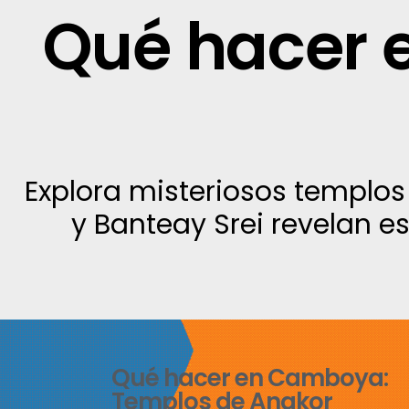
Qué hacer 
Explora misteriosos templo
y Banteay Srei revelan es
Qué hacer en Camboya:
Templos de Angkor