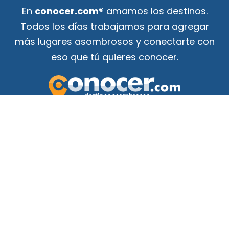
En
conocer.com®
amamos los destinos.
Todos los días trabajamos para agregar
más lugares asombrosos y conectarte con
eso que tú quieres conocer.
Tu guía de atracciones
¡para conocer el mundo!
F
Y
a
o
c
u
e
t
b
u
o
b
o
e
k