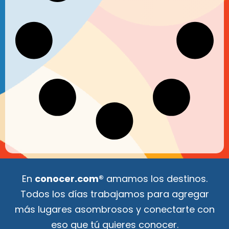
En
conocer.com®
amamos los destinos.
Todos los días trabajamos para agregar
más lugares asombrosos y conectarte con
eso que tú quieres conocer.